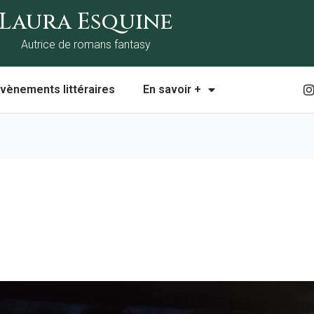
Laura Esquine
Autrice de romans fantasy
I
vènements littéraires
En savoir +
t
r