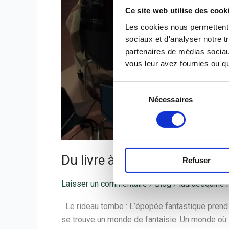
Ce site web utilise des cook
Les cookies nous permettent d
sociaux et d'analyser notre t
partenaires de médias sociaux
vous leur avez fournies ou qu'
Sélection
Nécessaires
du
consentement
Du livre à l’adaptation théât
Refuser
Laisser un commentaire
/
Blog
/
lauraesquine.f
Le rideau tombe : L’épopée fantastique prend f
se trouve un monde de fantaisie. Un monde où l