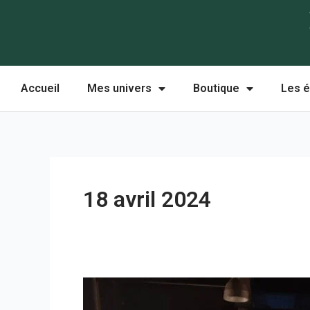
Aller
au
contenu
Accueil
Mes univers
Boutique
Les é
18 avril 2024
Du
livre