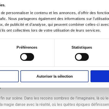
ies.
e personnaliser le contenu et les annonces, d'offrir des fonctio
rafic. Nous partageons également des informations sur l'utilisati
, de publicité et d'analyse, qui peuvent combiner celles-ci avec
ils ont collectées lors de votre utilisation de leurs services.
Préférences
Statistiques
rale: Quand la Fantasy prend vie sur scèn
Autoriser la sélection
r
in sur scène. Dans les recoins sombres de l’imaginaire, là où le
a magie danse avec la réalité, où les quêtes épiques définissent