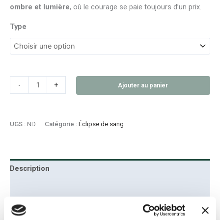
ombre et lumière
, où le courage se paie toujours d’un prix.
Type
-
+
Ajouter au panier
UGS :
ND
Catégorie :
Éclipse de sang
Description
Informations complémentaires
Seules les âmes peuvent franchir
les Arches.