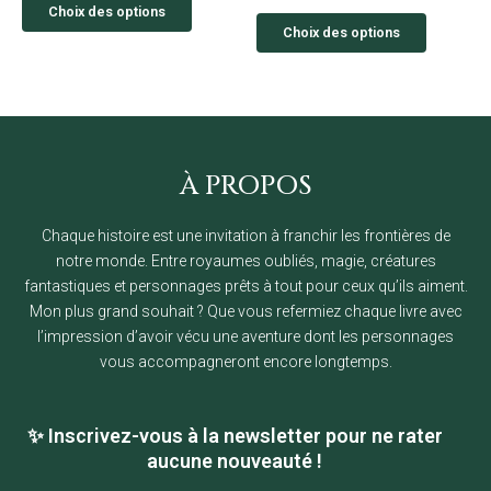
page
page
Choix des options
sur 5
du
du
Choix des options
produit
produit
À PROPOS
Chaque histoire est une invitation à franchir les frontières de
notre monde. Entre royaumes oubliés, magie, créatures
fantastiques et personnages prêts à tout pour ceux qu’ils aiment.
Mon plus grand souhait ? Que vous refermiez chaque livre avec
l’impression d’avoir vécu une aventure dont les personnages
vous accompagneront encore longtemps.
✨ Inscrivez-vous à la newsletter pour ne rater
aucune nouveauté !