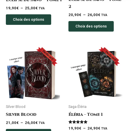
sur
sur
2
19,90
€
–
25,00
€
TVA
la
la
20,90
€
–
26,00
€
TVA
page
page
Choix des options
du
du
Choix des options
produit
produit
Plage
Plage
Ce
Ce
de
de
produit
produit
prix :
prix :
a
a
21,00€
19,90€
à
à
plusieurs
plusieurs
26,00€
24,90€
variations.
variation
Les
Les
options
options
peuvent
peuvent
être
être
Silver Blood
Saga Éléria
choisies
choisies
Silver Blood
Éléria – Tome 1
sur
sur
21,00
€
–
26,00
€
TVA
la
la
Note
19,90
€
–
24,90
€
TVA
5.00