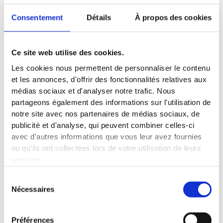
Darius est prêt à tout pour ramener Nyx et Thalia des
Consentement
Détails
À propos des cookies
Ténèbres, même si traverser signifie mourir.
De l’autre côté, le temps se déforme, la douleur s’éternise, et
les tourments rôdent. Survivront-elles aux Ténèbres ?
Ce site web utilise des cookies.
Les cookies nous permettent de personnaliser le contenu
Entre espoir et damnation, certains devront
choisir
, d’autres
et les annonces, d'offrir des fonctionnalités relatives aux
devront
se sacrifier.
médias sociaux et d'analyser notre trafic. Nous
partageons également des informations sur l'utilisation de
notre site avec nos partenaires de médias sociaux, de
publicité et d'analyse, qui peuvent combiner celles-ci
avec d'autres informations que vous leur avez fournies
ou qu'ils ont collectées lors de votre utilisation de leurs
Plus de 20 000
Des romances
services.
lecteurs conquis
sans toxicité
Sélection
Nécessaires
du
consentement
Préférences