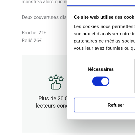
monstres alors que nous cherchons seulement à vivre
Deux couvertures disponibles en fonction de ton envie❤
Ce site web utilise des cook
Les cookies nous permettent d
Broché: 21€
sociaux et d'analyser notre t
Relié 26€
partenaires de médias sociaux
vous leur avez fournies ou qu'
Sélection
Nécessaires
du
consentement
Plus de 20 000
Des roman
Refuser
lecteurs conquis
sans toxic