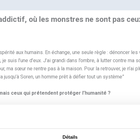
ddictif, où les monstres ne sont pas ceux 
spérité aux humains. En échange, une seule règle : dénoncer les 
, je suis l’une d’eux. J’ai grandi dans l’ombre, à lutter contre ma 
ur, ma sœur ne rentre pas à la maison. Pour la retrouver, je n’ai pl
 jusqu’à Soren, un homme prêt à défier tout un système”
, mais ceux qui prétendent protéger l’humanité ?
e ou de toute personne agissant contre le bien-être de notre s
”
L’écran s’éteint, plongeant la rue dans la lumière froide des né
Détails