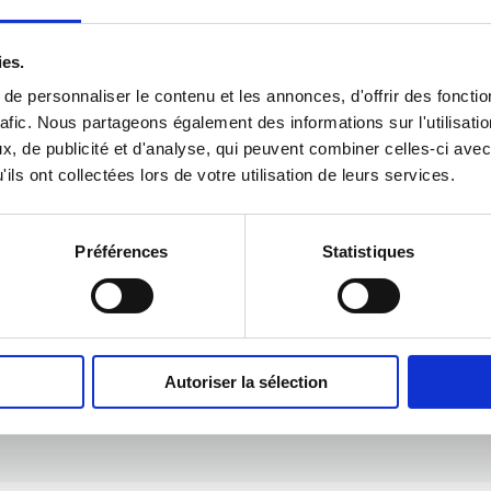
.
️‍🔥.
ies.
e personnaliser le contenu et les annonces, d'offrir des fonctio
rafic. Nous partageons également des informations sur l'utilisati
, de publicité et d'analyse, qui peuvent combiner celles-ci avec
ils ont collectées lors de votre utilisation de leurs services.
Préférences
Statistiques
ces
La fantasy sous
Émotio
Autoriser la sélection
ité
toutes ses formes
garanti