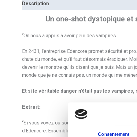
Description
Informations complémentaires
Un one-shot dystopique et a
“On nous a appris à avoir peur des vampires.
En 2431, l’entreprise Edencore promet sécurité et pro
chute du monde, et qu’il faut désormais éradiquer.
Moi
devenir le monstre qu’ils disent que je suis.
Mais un jo
monde que je ne connais pas, un monde qui me mènera
Et si le véritable danger n’était pas les vampires
Extrait:
“Si vous voyez ou soupçonnez la présence d’un vampir
d’Edencore. Ensemble, nous protégerons notre avenir.
Consentement