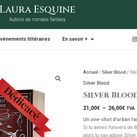
Laura Esquine
Autrice de romans fantasy
I
vènements littéraires
En savoir +
t
Plag
quantité
r
Accueil
/
Silver Blood
/ Sil
de
de
Silver Blood
prix :
Silver
Silver Bloo
21,0
Blood
à
21,00
€
–
26,00
€
TVA
26,0
Un one-shot d’urban fa
Si tu aimes l’univers de 
alors tu vas adorer
Silver