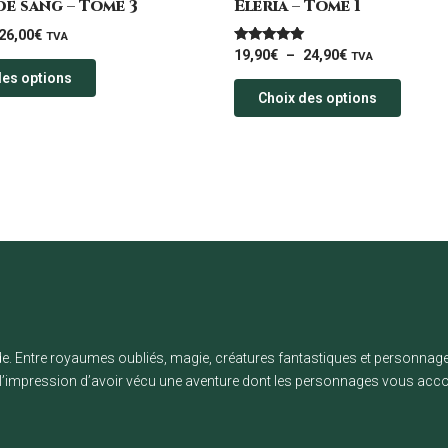
de sang – Tome 3
Éléria – Tome 1
du
du
26,00
€
TVA
produit
produi
Note
19,90
€
–
24,90
€
TVA
5.00
des options
sur 5
Choix des options
nde. Entre royaumes oubliés, magie, créatures fantastiques et personnage
c l’impression d’avoir vécu une aventure dont les personnages vous a