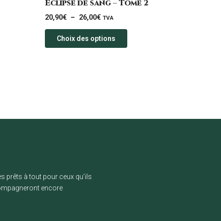
Éclipse de sang – Tome 2
du
20,90
€
–
26,00
€
TVA
t
produit
Choix des options
s prêts à tout pour ceux qu’ils
ccompagneront encore