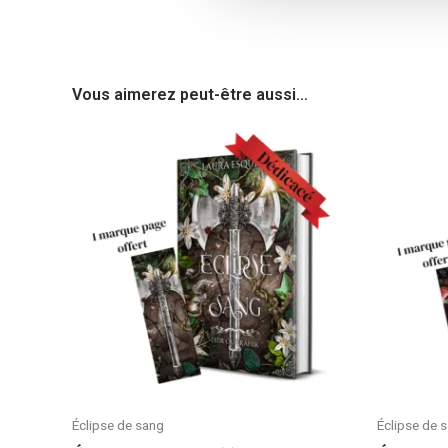
Vous aimerez peut-être aussi…
Plage
Ce
de
produit
prix :
19,90€
a
à
plusieurs
25,00€
variations.
Les
options
peuvent
être
choisies
sur
la
Éclipse de sang
Éclipse de 
page