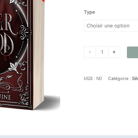
Type
-
+
UGS :
ND
Catégorie :
Si