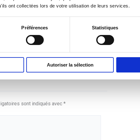
ils ont collectées lors de votre utilisation de leurs services.
lancée dans la folle aventure de
ination a toujours été un refuge et
Préférences
Statistiques
professionnel assez atypique, entre
cteur de l’apprentissage, je me
l’écriture.
Autoriser la sélection
igatoires sont indiqués avec
*