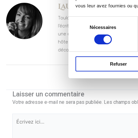
Laura Esquine
vous leur avez fournies ou qu'
Toulousaine depuis 6 ans, je me suis 
Sélection
l’écriture. Depuis l’enfance, mon imag
Nécessaires
du
une échappatoire. Avec un parcours 
consentement
hôtellerie, sécurité aérospatial et se
découvre finalement une passion pour 
Refuser
Laisser un commentaire
Votre adresse e-mail ne sera pas publiée.
Les champs obl
Écrivez
ici…