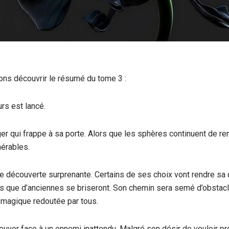
ons découvrir le résumé du tome 3 :
rs est lancé.
er qui frappe à sa porte. Alors que les sphères continuent de rent
nérables.
ne découverte surprenante. Certains de ses choix vont rendre sa 
is que d’anciennes se briseront. Son chemin sera semé d’obstacl
 magique redoutée par tous.
ouver face à un ennemi inattendu. Malgré son désir de vouloir pr