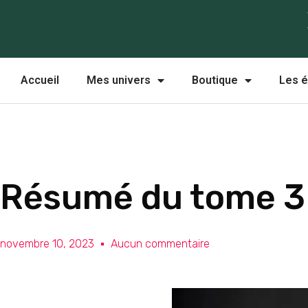
Aller
au
contenu
Accueil
Mes univers
Boutique
Les é
Résumé du tome 3
novembre 10, 2023
Aucun commentaire