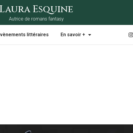
Laura Esquine
Autrice de romans fantasy
I
vènements littéraires
En savoir +
t
r