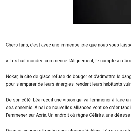
Chers fans, c’est avec une immense joie que nous vous laiss
« Les huit mondes commence l’Alignement, le compte à rebou
Nokar, la cité de glace refuse de bouger et d’admettre le dang
pour s’emparer de leurs énergies, rendant leurs habitants vul
De son côté, Léa reçoit une vision qui va l’emmener à faire u
ses ennemis. Ainsi de nouvelles alliances vont se créer tand
l’emmener sur Axria. Un endroit où règne Célirès, une déesse
Dans sa course effrénée pour stopper Valénia, Léa va se retr